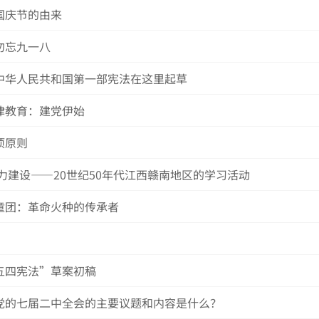
国庆节的由来
勿忘九一八
中华人民共和国第一部宪法在这里起草
律教育：建党伊始
项原则
力建设——20世纪50年代江西赣南地区的学习活动
童团：革命火种的传承者
五四宪法”草案初稿
党的七届二中全会的主要议题和内容是什么？