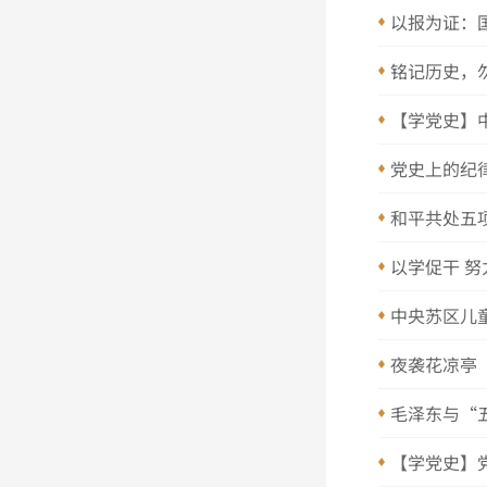
以报为证：
铭记历史，
【学党史】
党史上的纪
和平共处五
以学促干 努
中央苏区儿
夜袭花凉亭
毛泽东与“
【学党史】