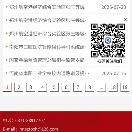
文本文
郑州航空港经济综合实验区张庄等城中村改造项目4号地集体经济用房商业租赁项目-公开招标公告
2026-07-23
×
郑州航空港经济综合实验区张庄等城中村改造项目2号地、3号地集体经济用房商业租赁项目-公开招标公告
2026-07-23
全部
郑州航空港经济综合实验区张庄等城中村改造项目1号地集体经济用房商业租赁项目-公开招标公告
2026-07-23
​南阳市口腔医院智能候诊导引系统建设项目成交结果公告
2026-07-20
公示公
国家金融监督管理总局桐柏监管支局2026年办公楼修缮项目成交结果公告
2026-07-20
扫码关注我们
通知公
河南省南阳工业学校校内道路道牙提升改造及6号楼、7号楼维修改造项目-竞争性磋商公告
2026-07-16
1
2
3
4
5
6
7
8
...
18
19
协会刊
法规汇
电话：0371-88917707
E-mail：hnsztbxh@126.com