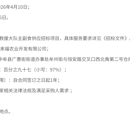
26年4月10日；
6日。
防救援大队主副食供应招标项目，具体服务要求详见《招标文件》
康来福农业开发有限公司；
市中牟县广惠街街道办事处牟州街与恒安路交叉口西北角第二号仓
：百分之九十七（小写：97%）；
限）：自合同签订之日起1年；
家相关法律法规及满足采购人需求 ；
地点。